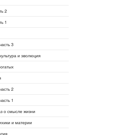
ть 2
ть 1
часть 3
культура и эволюция
богатых
я
часть 2
часть 1
аз о смысле жизни
ихики и материи
атия