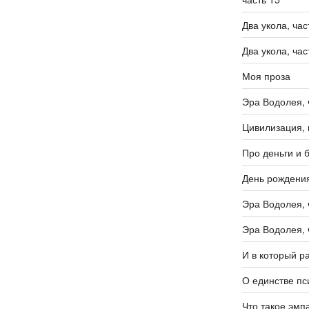
Два укола, час
Два укола, час
Моя проза
Эра Водолея, 
Цивилизация, 
Про деньги и 
День рождени
Эра Водолея, 
Эра Водолея, 
И в который р
О единстве пс
Что такое эмп