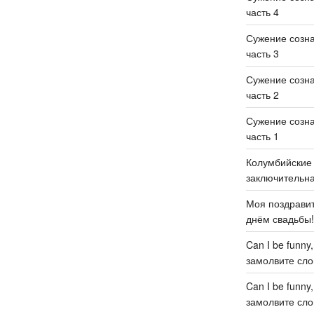
часть 4
Сужение созн
часть 3
Сужение созн
часть 2
Сужение созн
часть 1
Колумбийские 
заключительн
Моя поздравит
днём свадьбы
Can I be funny
замолвите слов
Can I be funny
замолвите слов