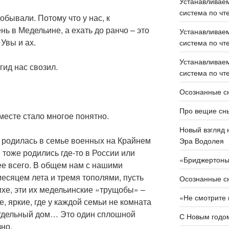
Устанавливаем
система по чте
обывали. Потому что у нас, к
нь в Медельине, а ехать до ранчо – это
Устанавливаем
 Увы и ах.
система по чте
Устанавливаем
гид нас свозил.
система по чте
Осознанные сн
Про вещие сн
 месте стало многое понятно.
Новый взгляд 
Я родилась в семье военных на Крайнем
Эра Водолея
 тоже родились где-то в России или
«Бриджертон
е всего. В общем нам с нашими
есяцем лета и тремя тополями, пусть
Осознанные сн
ихе, эти их медельинские «трущобы» –
«Не смотрите 
, яркие, где у каждой семьи не комната
 отдельный дом… Это один сплошной
С Новым годом
зно.