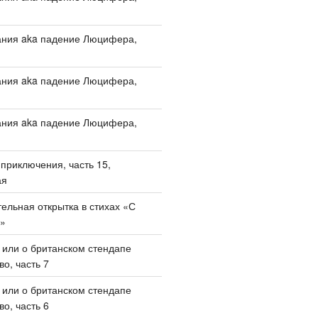
ания aka падение Люцифера,
ания aka падение Люцифера,
ания aka падение Люцифера,
приключения, часть 15,
ая
ельная открытка в стихах «С
!»
, или о британском стендапе
о, часть 7
, или о британском стендапе
о, часть 6