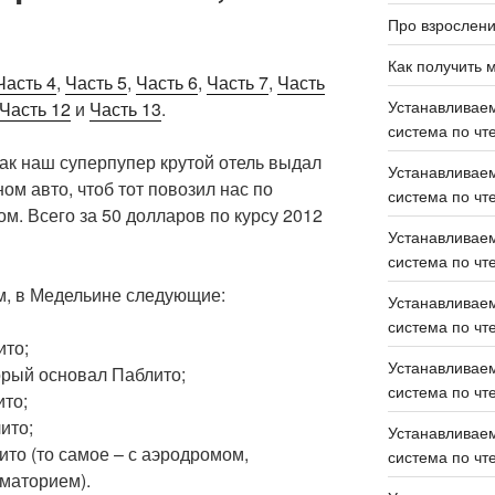
Про взрослен
Как получить 
Часть 4
,
Часть 5
,
Часть 6
,
Часть 7
,
Часть
Устанавливаем
Часть 12
и
Часть 13
.
система по чте
 как наш суперпупер крутой отель выдал
Устанавливаем
ом авто, чтоб тот повозил нас по
система по чте
м. Всего за 50 долларов по курсу 2012
Устанавливаем
система по чте
м, в Медельине следующие:
Устанавливаем
система по чте
ито;
Устанавливаем
торый основал Паблито;
система по чте
ито;
ито;
Устанавливаем
ито (то самое – с аэродромом,
система по чте
ематорием).