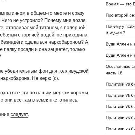
Время — это Б
импатичном в общем-то месте и сразу
Про второй се
 Чего не устроило? Почему мне возле
Почему у псих
е, отапливаемой титаном, с полярной
и мужем?
ебоями с горячей водой, не приходила
 безнадёги сделаться наркобароном? А
Вуди Аллен и 
де палку посади и она зацветёт, только
Вуди Аллен и 
?
Осознанные сн
 не убедительным фон для голливудской
часть 18
наркобарона. Не верю (с).
Политики vs б
рохал все эти по нашим меркам хоромы
Политики vs б
ого они все там в землянке ютились.
Политики vs б
жение
следует
.
Политики vs б
Политики vs б