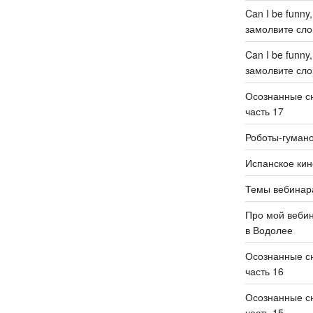
Can I be funny
замолвите слов
Can I be funny
замолвите слов
Осознанные сн
часть 17
Роботы-гуман
Испанское кин
Темы вебинар
Про мой веби
в Водолее
Осознанные сн
часть 16
Осознанные сн
часть 15