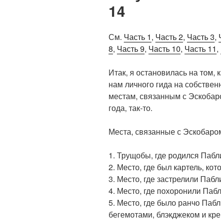
14
См.
Часть 1
,
Часть 2
,
Часть 3
,
8
,
Часть 9
,
Часть 10
,
Часть 11
,
Итак, я остановилась на том,
нам личного гида на собственн
местам, связанным с Эскобаро
года, так-то.
Места, связанные с Эскобаро
1. Трущобы, где родился Пабл
2. Место, где был картель, ко
3. Место, где застрелили Пабл
4. Место, где похоронили Пабл
5. Место, где было ранчо Пабл
бегемотами, блэкджеком и кр