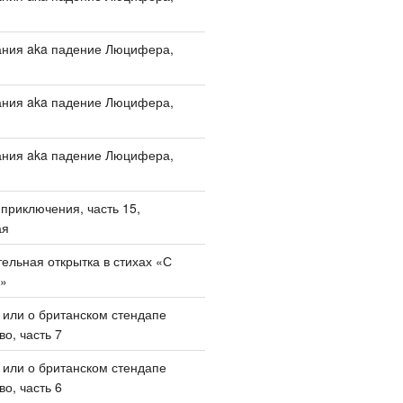
ания aka падение Люцифера,
ания aka падение Люцифера,
ания aka падение Люцифера,
приключения, часть 15,
ая
ельная открытка в стихах «С
!»
, или о британском стендапе
о, часть 7
, или о британском стендапе
о, часть 6