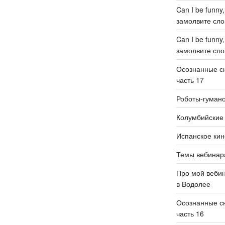
Can I be funny
замолвите слов
Can I be funny
замолвите слов
Осознанные сн
часть 17
Роботы-гуман
Колумбийские 
Испанское кин
Темы вебинар
Про мой веби
в Водолее
Осознанные сн
часть 16