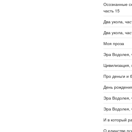
Осознанные сн
часть 15
Два укола, час
Два укола, час
Моя проза
Эра Водолея, 
Цивилизация, 
Про деньги и 
День рождени
Эра Водолея, 
Эра Водолея, 
И в который р
О единстве пс