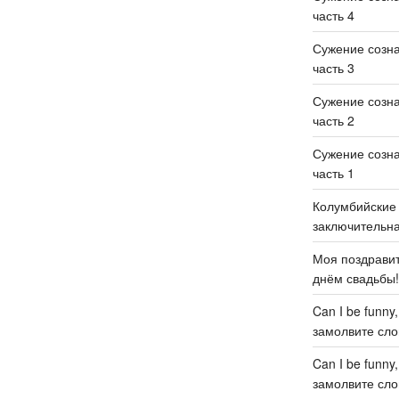
часть 4
Сужение созн
часть 3
Сужение созн
часть 2
Сужение созн
часть 1
Колумбийские 
заключительн
Моя поздравит
днём свадьбы
Can I be funny
замолвите слов
Can I be funny
замолвите слов