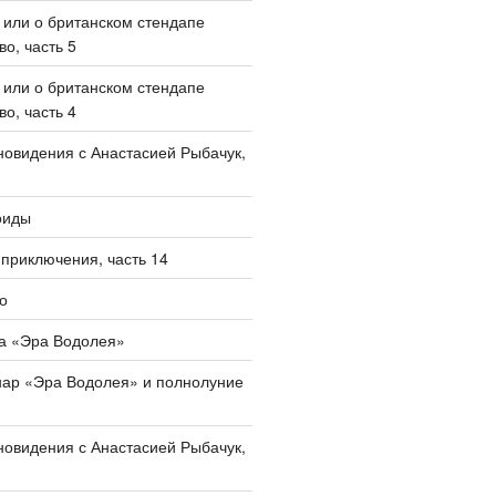
, или о британском стендапе
о, часть 5
, или о британском стендапе
о, часть 4
овидения с Анастасией Рыбачук,
оиды
приключения, часть 14
о
а «Эра Водолея»
нар «Эра Водолея» и полнолуние
овидения с Анастасией Рыбачук,