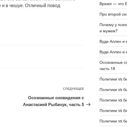
Время — это Б
е и в чешуе. Отличный повод
Про второй се
Почему у псих
и мужем?
Вуди Аллен и 
Вуди Аллен и 
Осознанные сн
часть 18
Политики vs б
Политики vs б
СЛЕДУЮЩЕЕ
Осознанные сновидения с
Политики vs б
Анастасией Рыбачук, часть 5
Политики vs б
Политики vs б