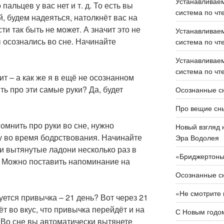
Устанавливаем
альцев у вас нет и т. д. То есть вы
система по чте
й, будем надеяться, натолкнёт вас на
ти так быть не может. А значит это не
Устанавливаем
ы осознались во сне. Начинайте
система по чте
Устанавливаем
система по чте
т – а как же я в ещё не осознанном
ть про эти самые руки? Да, будет
Осознанные сн
Про вещие сн
омнить про руки во сне, нужно
Новый взгляд 
 во время бодрствования. Начинайте
Эра Водолея
и вытянутые ладони несколько раз в
«Бриджертон
). Можно поставить напоминание на
Осознанные сн
«Не смотрите 
уется привычка – 21 день? Вот через 21
т во вкус, что привычка перейдёт и на
С Новым годом
 Во сне вы автоматически вытянете