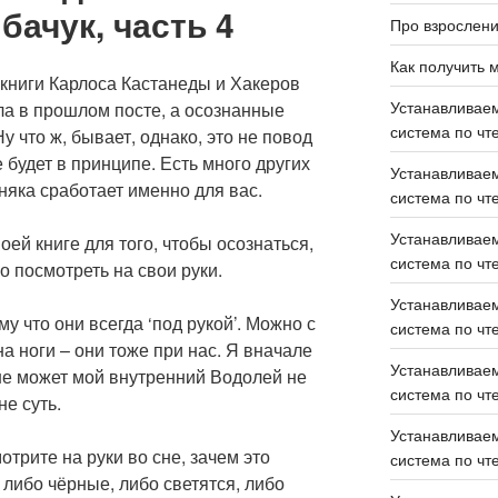
ачук, часть 4
Про взрослен
Как получить 
 книги Карлоса Кастанеды и Хакеров
Устанавливаем
ла в прошлом посте, а осознанные
система по чте
у что ж, бывает, однако, это не повод
 будет в принципе. Есть много других
Устанавливаем
рняка сработает именно для вас.
система по чте
Устанавливаем
оей книге для того, чтобы осознаться,
система по чте
о посмотреть на свои руки.
Устанавливаем
у что они всегда ‘под рукой’. Можно с
система по чте
а ноги – они тоже при нас. Я вначале
Устанавливаем
не может мой внутренний Водолей не
система по чте
е суть.
Устанавливаем
отрите на руки во сне, зачем это
система по чте
 либо чёрные, либо светятся, либо