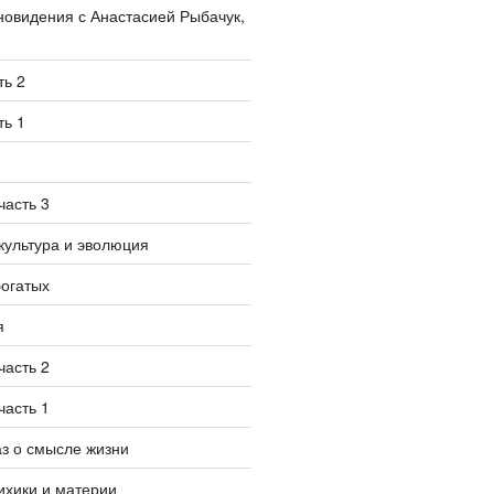
овидения с Анастасией Рыбачук,
ть 2
ть 1
часть 3
культура и эволюция
богатых
я
часть 2
часть 1
аз о смысле жизни
ихики и материи