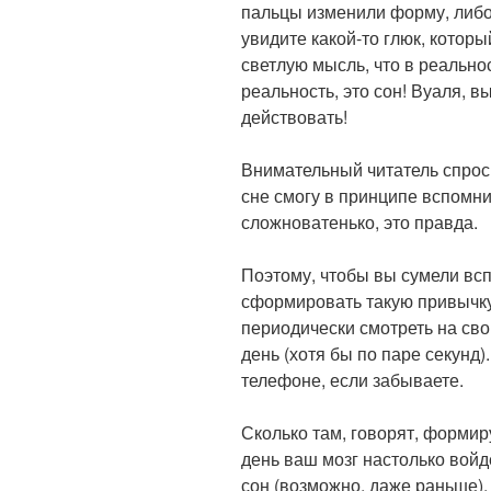
пальцы изменили форму, либо п
увидите какой-то глюк, которы
светлую мысль, что в реальнос
реальность, это сон! Вуаля, в
действовать!
⠀
Внимательный читатель спроси
сне смогу в принципе вспомни
сложноватенько, это правда.
⠀
Поэтому, чтобы вы сумели всп
сформировать такую привычку
периодически смотреть на сво
день (хотя бы по паре секунд
телефоне, если забываете.
⠀ ⠀
Сколько там, говорят, формир
день ваш мозг настолько войдё
сон (возможно, даже раньше).