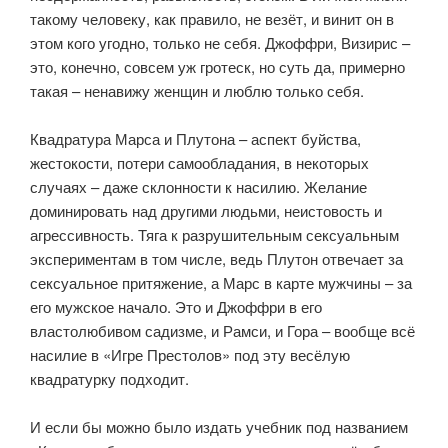
такому человеку, как правило, не везёт, и винит он в
этом кого угодно, только не себя. Джоффри, Визирис –
это, конечно, совсем уж гротеск, но суть да, примерно
такая – ненавижу женщин и люблю только себя.
⠀
Квадратура Марса и Плутона – аспект буйства,
жестокости, потери самообладания, в некоторых
случаях – даже склонности к насилию. Желание
доминировать над другими людьми, неистовость и
агрессивность. Тяга к разрушительным сексуальным
экспериментам в том числе, ведь Плутон отвечает за
сексуальное притяжение, а Марс в карте мужчины – за
его мужское начало. Это и Джоффри в его
властолюбивом садизме, и Рамси, и Гора – вообще всё
насилие в «Игре Престолов» под эту весёлую
квадратурку подходит.
⠀
И если бы можно было издать учебник под названием