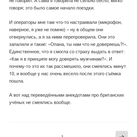
не говорил. А сама я говорила не сильно бегло, мягко
говоря; это было самое начало поездки.
И операторы мне там что-то настраивали (микрофон,
наверное, я уже не помню) – ну в общем они
отвернулись, а я за ними перепроверила. Они это
запалили и такие: «Опана, ты нам что не доверяешь?!».
Единственное, что я смогла со страху выдать в ответ:
«Как я в принципе могу доверять мужчинам?». И
почему-то это их так рассмешило, они смеялись минут
10, и вообще у нас очень весело после этого съёмка
пошла.
А вот над переведёнными анекдотами про британских
учёных не смеялись вообще.
1