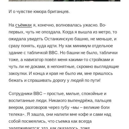
И о чувстве юмора британцев.
На
съёмках
я, конечно, волновалась ужасно. Во-
первых, чуть не опоздала. Когда я вышла из метро, то
ожидала увидеть Останкинскую башню, не меньше, и
сразу понять, куда идти. Ну как минимум отдельное
здание с табличкой BBC. Но башни не было, таблички
тоже, а навигатор повёл меня какими-то стройками и
чуть ли не доками, в непонятные, скромно выглядящие
закоулки. И конца и края не было им, мне пришлось
бежать и спрашивать дорогу у людей по пути!
Сотрудники BBC – простые, милые, спокойные и
воспитанные люди. Никакого выпендрёжа, пальцев
веером, разговоров через губу «мы – великие боги
телека». Я зашла, они налили мне кофе и сами над
собой посмеялись, что съемка как всегда
задерживается; это, как оказалось, тоже