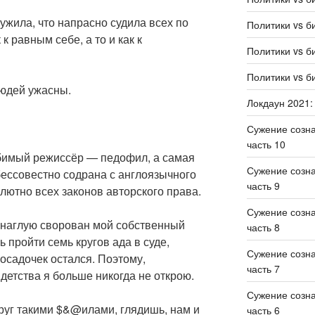
ужила, что напрасно судила всех по
Политики vs б
 к равным себе, а то и как к
Политики vs б
Политики vs б
юдей ужасны.
Локдаун 2021:
Сужение созн
часть 10
бимый режиссёр — педофил, а самая
Сужение созн
бессовестно содрана с англоязычного
часть 9
лютно всех законов авторского права.
Сужение созн
 внаглую сворован мой собственный
часть 8
 пройти семь кругов ада в суде,
Сужение созн
осадочек остался. Поэтому,
часть 7
 детства я больше никогда не открою.
Сужение созн
округ такими $&@илами, глядишь, нам и
часть 6