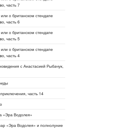
о, часть 7
, или о британском стендапе
о, часть 6
, или о британском стендапе
о, часть 5
, или о британском стендапе
о, часть 4
овидения с Анастасией Рыбачук,
оиды
приключения, часть 14
о
а «Эра Водолея»
нар «Эра Водолея» и полнолуние