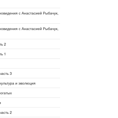
овидения с Анастасией Рыбачук,
овидения с Анастасией Рыбачук,
ть 2
ть 1
часть 3
культура и эволюция
богатых
я
часть 2