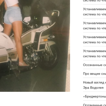
Устанавливаем
система по чте
Устанавливаем
система по чте
Устанавливаем
система по чте
Устанавливаем
система по чте
Осознанные сн
Про вещие сн
Новый взгляд 
Эра Водолея
«Бриджертон
Осознанные сн