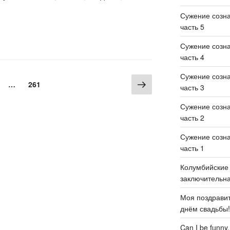
Сужение созн
часть 5
Сужение созн
часть 4
Сужение созн
…
261
часть 3
Сужение созн
часть 2
Сужение созн
часть 1
Колумбийские 
заключительн
Моя поздравит
днём свадьбы
Can I be funny