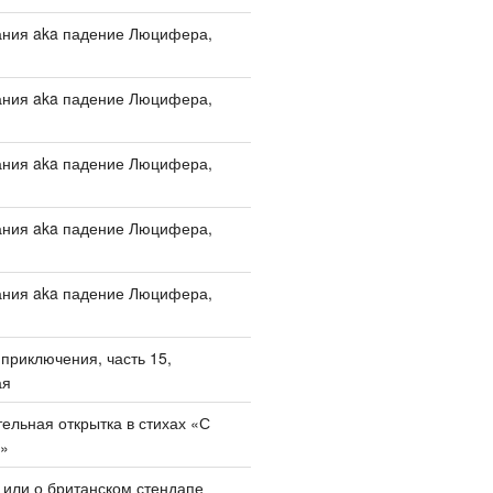
ания aka падение Люцифера,
ания aka падение Люцифера,
ания aka падение Люцифера,
ания aka падение Люцифера,
ания aka падение Люцифера,
приключения, часть 15,
ая
ельная открытка в стихах «С
!»
, или о британском стендапе