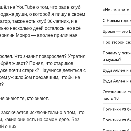
л на YouTube о том, что раз в клуб
«Не смотрите 
продажа души, о которой я пишу в своём
С Новым годом
атор, также есть клуб 36-летних, и в
льно несколько дней осталось, но всё
Время — это Б
Мерилин Монро — вполне приличная
Про второй се
Почему у псих
рослел. Что значит повзрослел? Утратил
и мужем?
 обрёл живот? Понял, что стариков
 уже почти старик? Научился делиться с
Вуди Аллен и 
всем уж жлобом поехавшим, чтобы не
Вуди Аллен и 
м?
Осознанные сн
я знают те, кто знают.
часть 18
Политики vs б
заключается исключительно в том, что
, какие они есть на самом деле. Без
Политики vs б
й о них.
Политики vs б