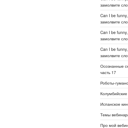
замолвите слов
Can I be funny
замолвите слов
Can I be funny
замолвите слов
Can I be funny
замолвите слов
Осознанные сн
часть 17
Роботы-гуман
Колумбийские 
Испанское кин
Темы вебинар
Про мой веби