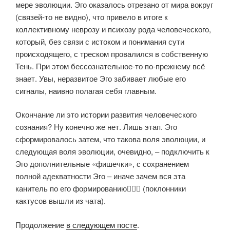
мере эволюции. Эго оказалось отрезано от мира вокруг
(связей-то не видно), что привело в итоге к
коллективному неврозу и психозу рода человеческого,
который, без связи с истоком и понимания сути
происходящего, с треском провалился в собственную
Тень. При этом бессознательное-то по-прежнему всё
знает. Увы, неразвитое Эго забивает любые его
сигналы, наивно полагая себя главным.
Окончание ли это истории развития человеческого
сознания? Ну конечно же нет. Лишь этап. Эго
сформировалось затем, что такова воля эволюции, и
следующая воля эволюции, очевидно, – подключить к
Эго дополнительные «фишечки», с сохранением
полной адекватности Эго – иначе зачем вся эта
канитель по его формированию🤷🏻‍♀️ (поклонники
кактусов вышли из чата).
Продолжение
в следующем посте
.