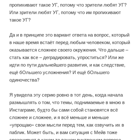
пропихивают такое УГ, потому что зрители любят УГ?
Или зрители любят УГ, потому что им пропихивают
такое УГ?
⠀
Да и в принципе это вариант ответа на вопрос, который
в наше время встаёт перед любым человеком, который
оказывается сложнее своего окружения. Что дальше –
стать как все – деградировать, упроститься? Или же
идти по пути дальнейшего развития, и как следствие,
ещё бОльшего усложнения? И ещё бОльшего
одиночества?
⠀
Я увидела эту серию ровно в тот день, когда начала
размышлять о том, что темы, поднимаемые в мною в
Инстаграме, будто бы сами собой становятся всё
сложнее и сложнее, и я всё меньше и меньше
«упрощаю» свои мысли перед тем, как озвучить их в
паблик. Может быть, и вам ситуация с Мейв тоже
срезонирует в каком-то вашем внутреннем вопросе.