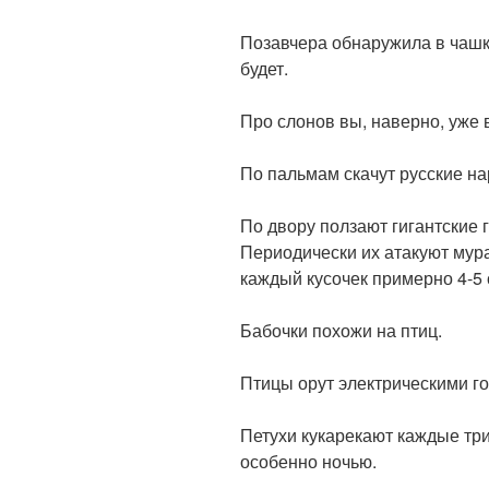
Позавчера обнаружила в чашк
будет.
⠀
Про слонов вы, наверно, уже 
⠀
По пальмам скачут русские на
⠀
По двору ползают гигантские 
Периодически их атакуют мура
каждый кусочек примерно 4-5 
⠀
Бабочки похожи на птиц.
⠀
Птицы орут электрическими г
⠀
Петухи кукарекают каждые три
особенно ночью.
⠀