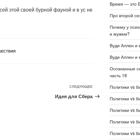
Время — это Б
сей этой своей бурной фауной и в ус не
Про второй се
Почему у псих
и мужем?
Вуди Аллен и 
ШЕСТВИЯ
Вуди Аллен и 
Осознанные сн
часть 18
Политики vs б
СЛЕДУЮЩЕЕ
Идея для Сбера
Политики vs б
Политики vs б
Политики vs б
Политики vs б