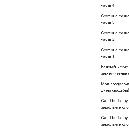
часть 4
Сужение созн
часть 3
Сужение созн
часть 2
Сужение созн
часть 1
Колумбийские 
заключительн
Моя поздравит
днём свадьбы
Can I be funny
замолвите слов
Can I be funny
замолвите слов