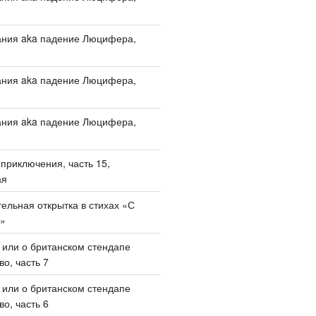
ания aka падение Люцифера,
ания aka падение Люцифера,
ания aka падение Люцифера,
приключения, часть 15,
ая
ельная открытка в стихах «С
!»
, или о британском стендапе
о, часть 7
, или о британском стендапе
о, часть 6