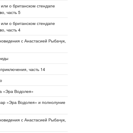
, или о британском стендапе
о, часть 5
, или о британском стендапе
о, часть 4
овидения с Анастасией Рыбачук,
оиды
приключения, часть 14
о
а «Эра Водолея»
нар «Эра Водолея» и полнолуние
овидения с Анастасией Рыбачук,