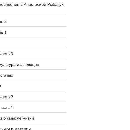
овидения с Анастасией Рыбачук,
ть 2
ть 1
часть 3
культура и эволюция
богатых
я
часть 2
часть 1
аз о смысле жизни
ихики и материи