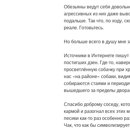
Обезьяны ведут себя довольно
агрессивных из них даже выво
подальше. Так что, по ходу, с
реале. Готовьтесь.
⠀
Но больше всего в душу мне з
⠀
Источники в Интернете пишут
постигших дзен. Где-то, навер
просветлённую собачку при хр
нас «на районе» собаки, видим
собираются стаями и периодич
вышедшего за пределы двора 
⠀
Спасибо доброму соседу, кот
кармой и разогнал всех этих 
песики как-то раз особенно ра
Чак, что как бы символизирует