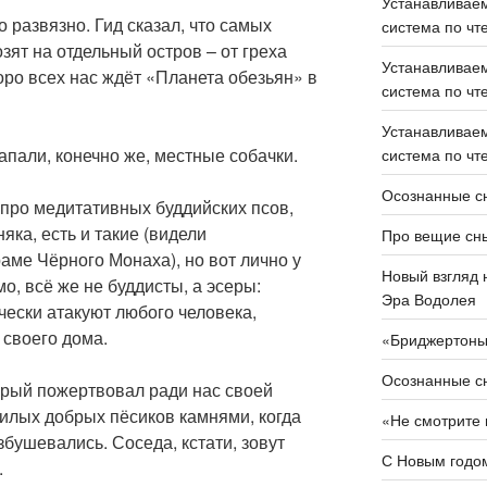
Устанавливаем
 развязно. Гид сказал, что самых
система по чте
зят на отдельный остров – от греха
Устанавливаем
коро всех нас ждёт «Планета обезьян» в
система по чте
Устанавливаем
апали, конечно же, местные собачки.
система по чте
Осознанные сн
 про медитативных буддийских псов,
няка, есть и такие (видели
Про вещие сн
аме Чёрного Монаха), но вот лично у
Новый взгляд 
о, всё же не буддисты, а эсеры:
Эра Водолея
ески атакуют любого человека,
своего дома.
«Бриджертон
Осознанные сн
орый пожертвовал ради нас своей
милых добрых пёсиков камнями, когда
«Не смотрите 
збушевались. Соседа, кстати, зовут
С Новым годом
.