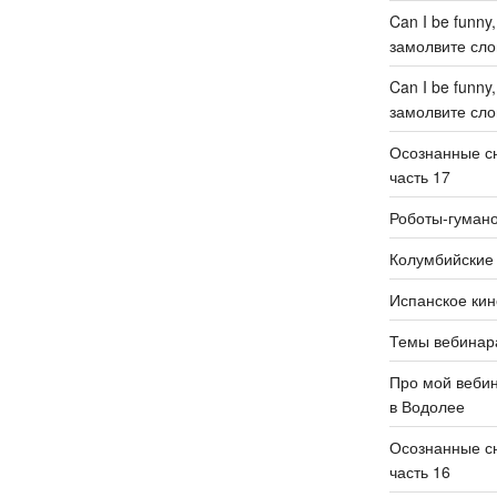
Can I be funny
замолвите слов
Can I be funny
замолвите слов
Осознанные сн
часть 17
Роботы-гуман
Колумбийские 
Испанское кин
Темы вебинар
Про мой веби
в Водолее
Осознанные сн
часть 16