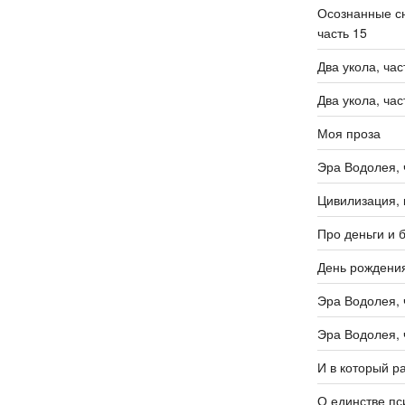
Осознанные сн
часть 15
Два укола, час
Два укола, час
Моя проза
Эра Водолея, 
Цивилизация, 
Про деньги и 
День рождени
Эра Водолея, 
Эра Водолея, 
И в который р
О единстве пс