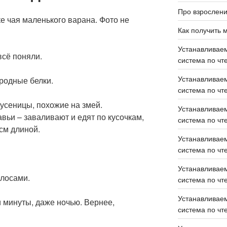
Про взрослен
е чая маленького варана. Фото не
Как получить 
Устанавливаем
всё поняли.
система по чте
Устанавливаем
родные белки.
система по чте
гусеницы, похожие на змей.
Устанавливаем
вьи – заваливают и едят по кусочкам,
система по чте
см длиной.
Устанавливаем
система по чте
Устанавливаем
олосами.
система по чте
Устанавливаем
 минуты, даже ночью. Вернее,
система по чте