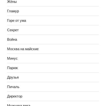
Жёны
Гламур
Горе от ума
Секрет
Война
Москва на майские
Минус
Париж
Друзья
Пичаль
Директор
Мужчина века