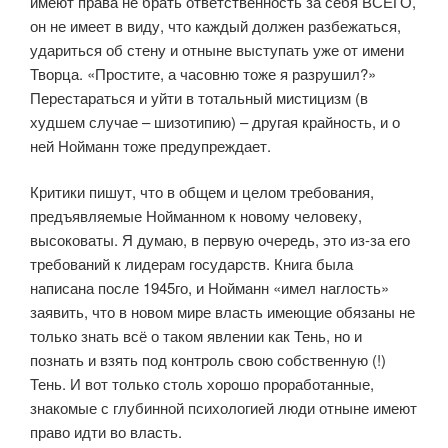
имеют права не брать ответственность за себя ВСЕГО,
он не имеет в виду, что каждый должен разбежаться,
удариться об стену и отныне выступать уже от имени
Творца. «Простите, а часовню тоже я разрушил?»
Перестараться и уйти в тотальный мистицизм (в
худшем случае – шизотипию) – другая крайность, и о
ней Нойманн тоже предупреждает.
Критики пишут, что в общем и целом требования,
предъявляемые Нойманном к новому человеку,
высоковаты. Я думаю, в первую очередь, это из-за его
требований к лидерам государств. Книга была
написана после 1945го, и Нойманн «имел наглость»
заявить, что в новом мире власть имеющие обязаны не
только знать всё о таком явлении как Тень, но и
познать и взять под контроль свою собственную (!)
Тень. И вот только столь хорошо проработанные,
знакомые с глубинной психологией люди отныне имеют
право идти во власть.