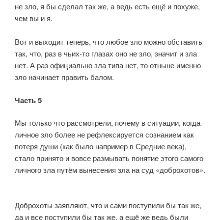
не зло, я бы сделал так же, а ведь есть ещё и похуже,
чем вы и я.
⠀
Вот и выходит теперь, что любое зло можно обставить
так, что, раз в чьих-то глазах оно не зло, значит и зла
нет. А раз официально зла типа нет, то отныне именно
зло начинает править балом.
Часть 5
Мы только что рассмотрели, почему в ситуации, когда
личное зло более не рефлексируется сознанием как
потеря души (как было например в Средние века),
стало принято и вовсе размывать понятие этого самого
личного зла путём вынесения зла на суд «доброхотов».
⠀
⠀
Доброхоты заявляют, что и сами поступили бы так же,
да и все поступили бы так же, а ещё же ведь были