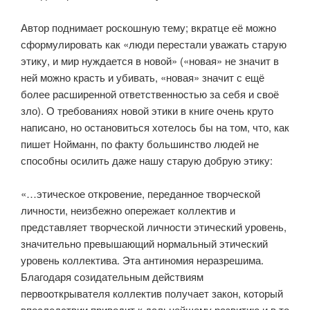
⠀
Автор поднимает роскошную тему; вкратце её можно
сформулировать как «люди перестали уважать старую
этику, и мир нуждается в новой» («новая» не значит в
ней можно красть и убивать, «новая» значит с ещё
более расширенной ответственностью за себя и своё
зло). О требованиях новой этики в книге очень круто
написано, но остановиться хотелось бы на том, что, как
пишет Нойманн, по факту большинство людей не
способны осилить даже нашу старую добрую этику:
⠀
«…этическое откровение, переданное творческой
личности, неизбежно опережает коллектив и
представляет творческой личности этический уровень,
значительно превышающий нормальный этический
уровень коллектива. Эта антиномия неразрешима.
Благодаря созидательным действиям
первооткрывателя коллектив получает закон, который
впоследствии приводит к дальнейшему развитию и в то