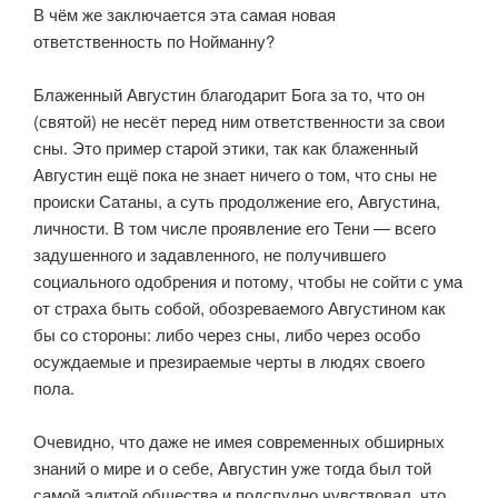
В чём же заключается эта самая новая
ответственность по Нойманну?
⠀
Блаженный Августин благодарит Бога за то, что он
(святой) не несёт перед ним ответственности за свои
сны. Это пример старой этики, так как блаженный
Августин ещё пока не знает ничего о том, что сны не
происки Сатаны, а суть продолжение его, Августина,
личности. В том числе проявление его Тени — всего
задушенного и задавленного, не получившего
социального одобрения и потому, чтобы не сойти с ума
от страха быть собой, обозреваемого Августином как
бы со стороны: либо через сны, либо через особо
осуждаемые и презираемые черты в людях своего
пола.
⠀
Очевидно, что даже не имея современных обширных
знаний о мире и о себе, Августин уже тогда был той
самой элитой общества и подспудно чувствовал, что