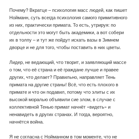
⠀
Почему? Вкратце – психология масс людей, как пишет
Нойманн, суть всегда психология самого примитивного
из них, практически примата. То есть, утрируя: по
отдельности это могут быть академики, а вот собери
их в толпу – и тут же пойдут искать вазы в Зимнем
дворце и не для того, чтобы поставить в них цветы.
⠀
Лидер, не ведающий, что творит, и заявляющий массе
о том, что её страна и её граждане лучше и правее
других, что делает? Правильно, направляет Тень
примата на другие страны! Всё, что есть плохого в
примате и что он подавил, потому что элиты с их
высокой моралью объявили сие злом, в случае с
коллективной Тенью примат начнёт «видеть» и
ненавидеть в других странах. И тогда, вероятно,
начнётся война.
⠀
Я не согласна с Нойманном в том моменте, что не